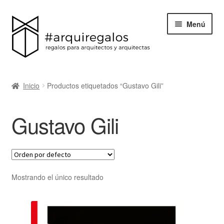
Menú
Todos los regalos
Inicio
Productos etiquetados “Gustavo Gili”
Expand
Categorías
el
Gustavo Gili
menú
BLACK FRIDAY
hijo
Blog
Acerca de ArquiRegalos
Mostrando el único resultado
Contacta