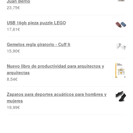
Juan Berrio
23,75
€
USB 16gb pieza puzzle LEGO
17,61
€
Gemelos regla giratorio - Cuff It
15,90
€
Nuevo libro de productividad para arquitectos y
arquitectas
8,54
€
Zapatos para deportes acuáticos para hombres y
mujeres
19,99
€