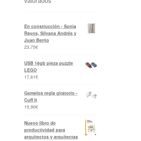
valorados
En construcción - Sonia
Rayos, Silvana Andrés y
Juan Berrio
23,75
€
USB 16gb pieza puzzle
LEGO
17,61
€
Gemelos regla giratorio -
Cuff It
15,90
€
Nuevo libro de
productividad para
arquitectos y arquitectas