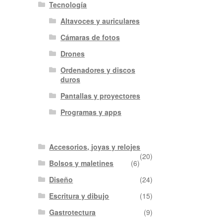
Tecnología
Altavoces y auriculares
Cámaras de fotos
Drones
Ordenadores y discos
duros
Pantallas y proyectores
Programas y apps
Accesorios, joyas y relojes
(20)
Bolsos y maletines
(6)
Diseño
(24)
Escritura y dibujo
(15)
Gastrotectura
(9)