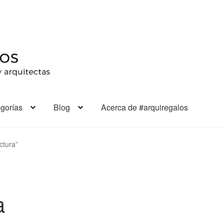
gorías
Blog
Acerca de #arquiregalos
ctura”
a