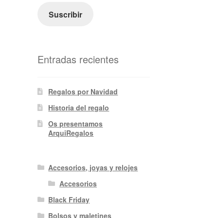
electrónico
Suscribir
Entradas recientes
Regalos por Navidad
Historia del regalo
Os presentamos
ArquiRegalos
Accesorios, joyas y relojes
Accesorios
Black Friday
Bolsos y maletines