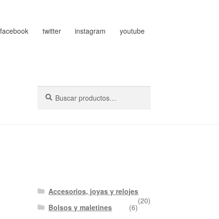
facebook
twitter
instagram
youtube
Buscar
Buscar
por:
Accesorios, joyas y relojes
(20)
Bolsos y maletines
(6)