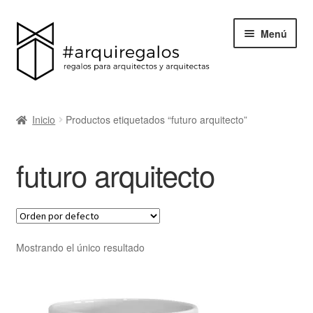
Menú
Todos los regalos
Inicio
Productos etiquetados “futuro arquitecto”
Expand
Categorías
el
futuro arquitecto
menú
BLACK FRIDAY
hijo
Blog
Acerca de ArquiRegalos
Mostrando el único resultado
Contacta