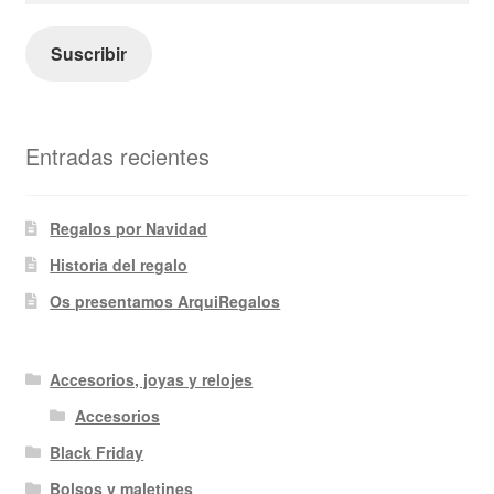
correo
electrónico
Suscribir
Entradas recientes
Regalos por Navidad
Historia del regalo
Os presentamos ArquiRegalos
Accesorios, joyas y relojes
Accesorios
Black Friday
Bolsos y maletines