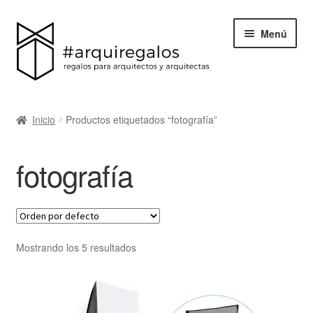
Menú
Todos los regalos
Inicio
Productos etiquetados “fotografía”
Expand
Categorías
el
fotografía
menú
BLACK FRIDAY
hijo
Blog
Acerca de ArquiRegalos
Mostrando los 5 resultados
Contacta