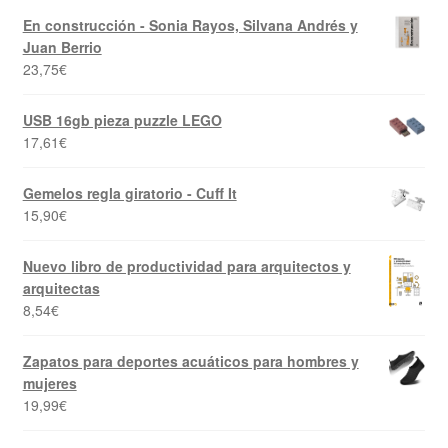
En construcción - Sonia Rayos, Silvana Andrés y
Juan Berrio
23,75
€
USB 16gb pieza puzzle LEGO
17,61
€
Gemelos regla giratorio - Cuff It
15,90
€
Nuevo libro de productividad para arquitectos y
arquitectas
8,54
€
Zapatos para deportes acuáticos para hombres y
mujeres
19,99
€