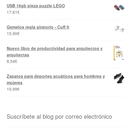
USB 16gb pieza puzzle LEGO
17,61
€
Gemelos regla giratorio - Cuff It
15,90
€
Nuevo libro de productividad para arquitectos y
arquitectas
8,54
€
Zapatos para deportes acuáticos para hombres y
mujeres
19,99
€
Suscríbete al blog por correo electrónico