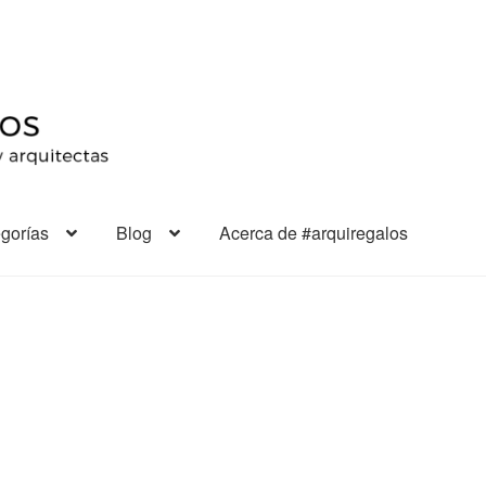
gorías
Blog
Acerca de #arquiregalos