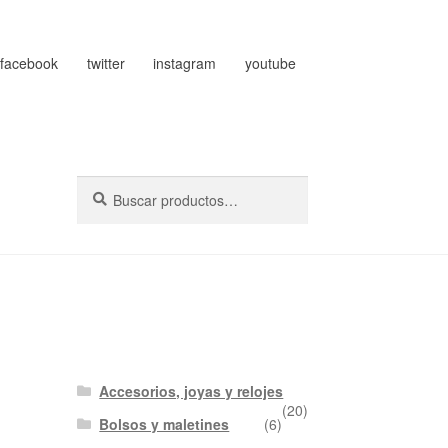
facebook
twitter
instagram
youtube
Buscar
Buscar
por:
Accesorios, joyas y relojes
(20)
Bolsos y maletines
(6)