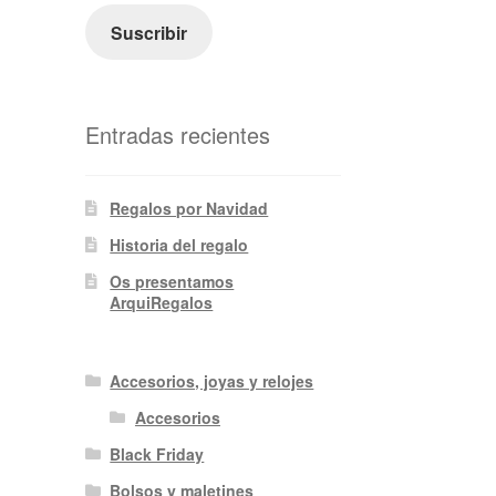
electrónico
Suscribir
Entradas recientes
Regalos por Navidad
Historia del regalo
Os presentamos
ArquiRegalos
Accesorios, joyas y relojes
Accesorios
Black Friday
Bolsos y maletines