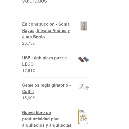
valorados
En construcción - Sonia
Rayos, Silvana Andrés y
Juan Berrio
23,75
€
USB 16gb pieza puzzle
LEGO
17,61
€
Gemelos regla giratorio -
Cuff It
15,90
€
Nuevo libro de
productividad para
arquitectos y arquitectas