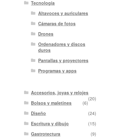
Tecnología
Altavoces y auriculares
Cámaras de fotos
Drones
Ordenadores y discos
duros
Pantallas y proyectores
Programas y apps
Accesorios, joyas y relojes
(20)
Bolsos y maletines
(6)
Diseño
(24)
Escritura y dibujo
(15)
Gastrotectura
(9)