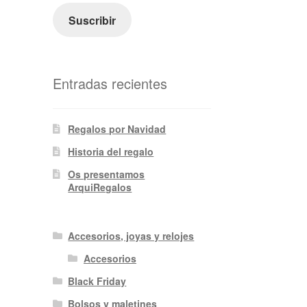
electrónico
Suscribir
Entradas recientes
Regalos por Navidad
Historia del regalo
Os presentamos
ArquiRegalos
Accesorios, joyas y relojes
Accesorios
Black Friday
Bolsos y maletines