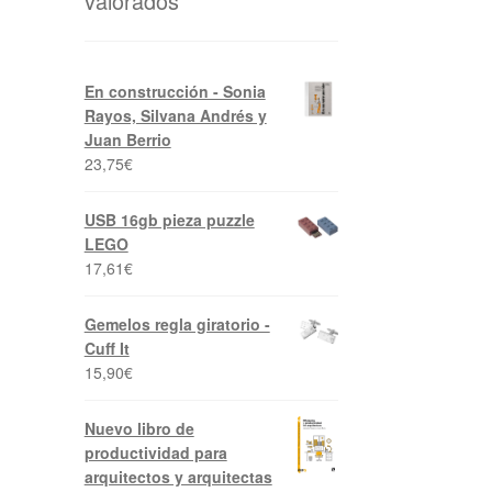
valorados
En construcción - Sonia
Rayos, Silvana Andrés y
Juan Berrio
23,75
€
USB 16gb pieza puzzle
LEGO
17,61
€
Gemelos regla giratorio -
Cuff It
15,90
€
Nuevo libro de
productividad para
arquitectos y arquitectas