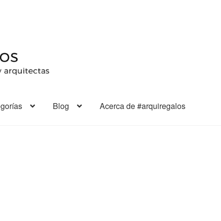
gorías
Blog
Acerca de #arquiregalos