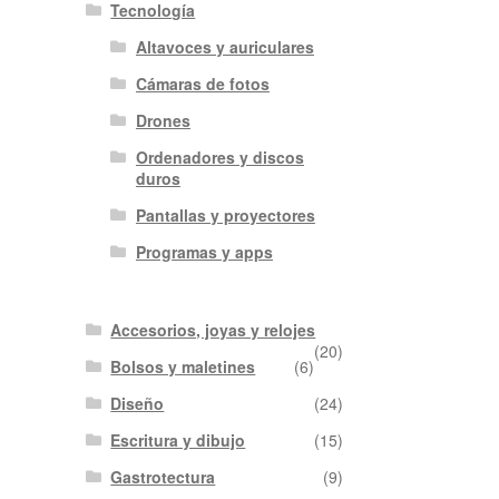
Tecnología
Altavoces y auriculares
Cámaras de fotos
Drones
Ordenadores y discos
duros
Pantallas y proyectores
Programas y apps
Accesorios, joyas y relojes
(20)
Bolsos y maletines
(6)
Diseño
(24)
Escritura y dibujo
(15)
Gastrotectura
(9)