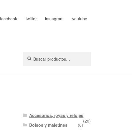
facebook
twitter
instagram
youtube
Buscar
Buscar
por:
Accesorios, joyas y relojes
(20)
Bolsos y maletines
(6)