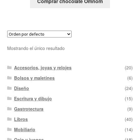
Comprar chocolate Omnom
Mostrando el único resultado
Accesorios, joyas y relojes
(20)
Bolsos y maletines
(6)
Diseño
(24)
Escritura y dibujo
(15)
Gastrotectura
(9)
Libros
(40)
Mobiliario
(14)
Ocio y juegos
(18)