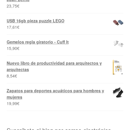
23,75
€
USB 16gb pieza puzzle LEGO
17,61
€
Gemelos regla giratorio - Cuff It
15,90
€
Nuevo libro de productividad para arquitectos y
arquitectas
8,54
€
Zapatos para deportes acuáticos para hombres y
mujeres
19,99
€