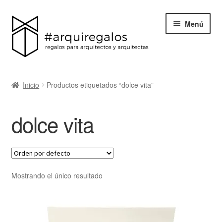
Menú
Todos los regalos
Inicio
Productos etiquetados “dolce vita”
Expand
Categorías
el
dolce vita
menú
BLACK FRIDAY
hijo
Blog
Acerca de ArquiRegalos
Mostrando el único resultado
Contacta