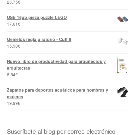
23,75
€
USB 16gb pieza puzzle LEGO
17,61
€
Gemelos regla giratorio - Cuff It
15,90
€
Nuevo libro de productividad para arquitectos y
arquitectas
8,54
€
Zapatos para deportes acuáticos para hombres y
mujeres
19,99
€
Suscríbete al blog por correo electrónico