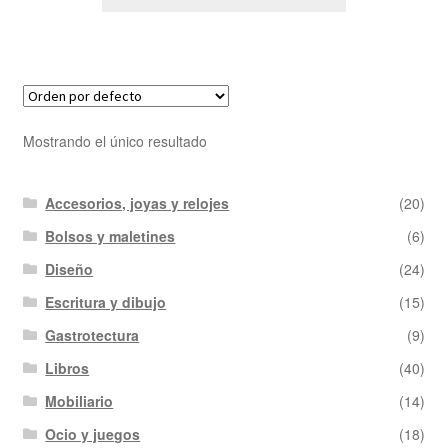
Mostrando el único resultado
Accesorios, joyas y relojes
(20)
Bolsos y maletines
(6)
Diseño
(24)
Escritura y dibujo
(15)
Gastrotectura
(9)
Libros
(40)
Mobiliario
(14)
Ocio y juegos
(18)