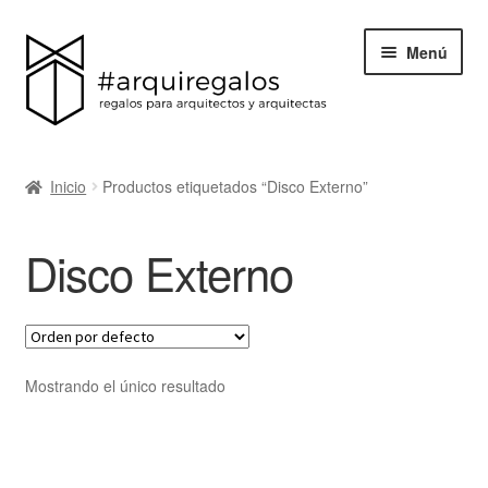
Menú
Todos los regalos
Inicio
Productos etiquetados “Disco Externo”
Expand
Categorías
el
Disco Externo
menú
BLACK FRIDAY
hijo
Blog
Acerca de ArquiRegalos
Mostrando el único resultado
Contacta