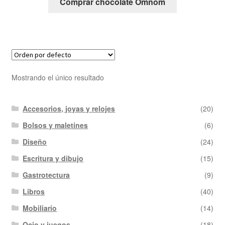
Comprar chocolate Omnom
Mostrando el único resultado
Accesorios, joyas y relojes
(20)
Bolsos y maletines
(6)
Diseño
(24)
Escritura y dibujo
(15)
Gastrotectura
(9)
Libros
(40)
Mobiliario
(14)
Ocio y juegos
(18)