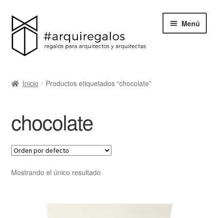
Menú
Todos los regalos
Inicio
Productos etiquetados “chocolate”
Expand
Categorías
el
chocolate
menú
BLACK FRIDAY
hijo
Blog
Acerca de ArquiRegalos
Mostrando el único resultado
Contacta