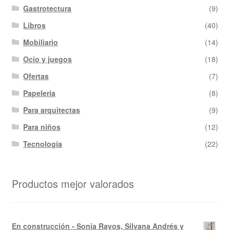
Gastrotectura
(9)
Libros
(40)
Mobiliario
(14)
Ocio y juegos
(18)
Ofertas
(7)
Papelería
(8)
Para arquitectas
(9)
Para niños
(12)
Tecnología
(22)
Productos mejor valorados
En construcción - Sonia Rayos, Silvana Andrés y