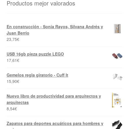
Productos mejor valorados
En construcción - Sonia Rayos, Silvana Andrés y
Juan Berrio
23,75
€
USB 16gb pieza puzzle LEGO
17,61
€
Gemelos regla giratorio - Cuff It
15,90
€
Nuevo libro de productividad para arquitectos y
arquitectas
8,54
€
Zapatos para deportes acuáticos para hombres y