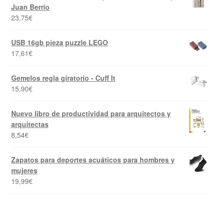
Juan Berrio
23,75
€
USB 16gb pieza puzzle LEGO
17,61
€
Gemelos regla giratorio - Cuff It
15,90
€
Nuevo libro de productividad para arquitectos y
arquitectas
8,54
€
Zapatos para deportes acuáticos para hombres y
mujeres
19,99
€