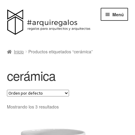
Menú
Todos los regalos
Inicio
Productos etiquetados “cerámica”
Expand
Categorías
el
cerámica
menú
BLACK FRIDAY
hijo
Blog
Acerca de ArquiRegalos
Mostrando los 3 resultados
Contacta