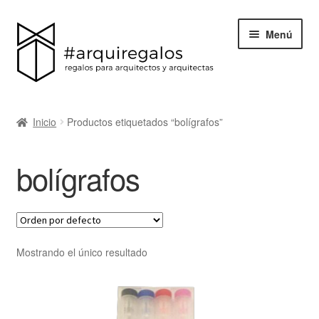
Menú
Todos los regalos
Inicio
Productos etiquetados “bolígrafos”
Expand
Categorías
el
bolígrafos
menú
BLACK FRIDAY
hijo
Blog
Acerca de ArquiRegalos
Mostrando el único resultado
Contacta