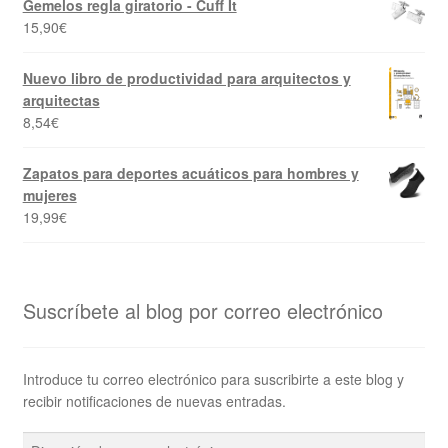
Gemelos regla giratorio - Cuff It
15,90
€
Nuevo libro de productividad para arquitectos y
arquitectas
8,54
€
Zapatos para deportes acuáticos para hombres y
mujeres
19,99
€
Suscríbete al blog por correo electrónico
Introduce tu correo electrónico para suscribirte a este blog y
recibir notificaciones de nuevas entradas.
Dirección