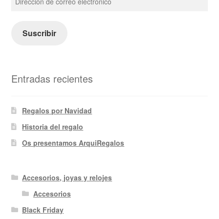
de
correo
electrónico
Suscribir
Entradas recientes
Regalos por Navidad
Historia del regalo
Os presentamos ArquiRegalos
Accesorios, joyas y relojes
Accesorios
Black Friday