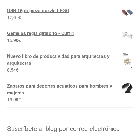
USB 16gb pieza puzzle LEGO
17,61
€
Gemelos regla giratorio - Cuff It
15,90
€
Nuevo libro de productividad para arquitectos y
arquitectas
8,54
€
Zapatos para deportes acuáticos para hombres y
mujeres
19,99
€
Suscríbete al blog por correo electrónico