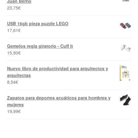
Juan Berrio
23,75
€
USB 16gb pieza puzzle LEGO
17,61
€
Gemelos regla giratorio - Cuff It
15,90
€
Nuevo libro de productividad para arquitectos y
arquitectas
8,54
€
Zapatos para deportes acuáticos para hombres y
mujeres
19,99
€