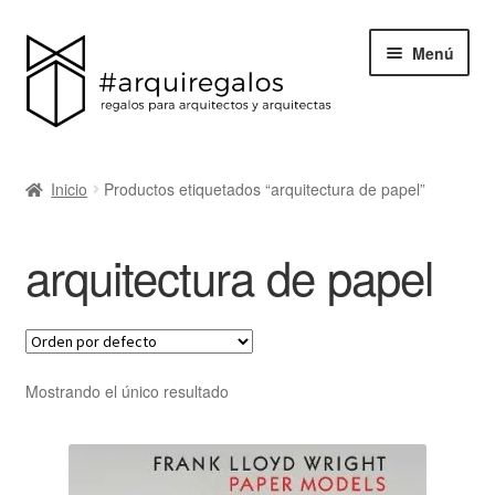
Menú
Todos los regalos
Inicio
Productos etiquetados “arquitectura de papel”
Expand
Categorías
el
arquitectura de papel
menú
BLACK FRIDAY
hijo
Blog
Acerca de ArquiRegalos
Mostrando el único resultado
Contacta