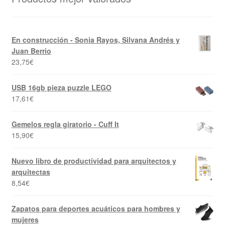
En construcción - Sonia Rayos, Silvana Andrés y
Juan Berrio
23,75
€
USB 16gb pieza puzzle LEGO
17,61
€
Gemelos regla giratorio - Cuff It
15,90
€
Nuevo libro de productividad para arquitectos y
arquitectas
8,54
€
Zapatos para deportes acuáticos para hombres y
mujeres