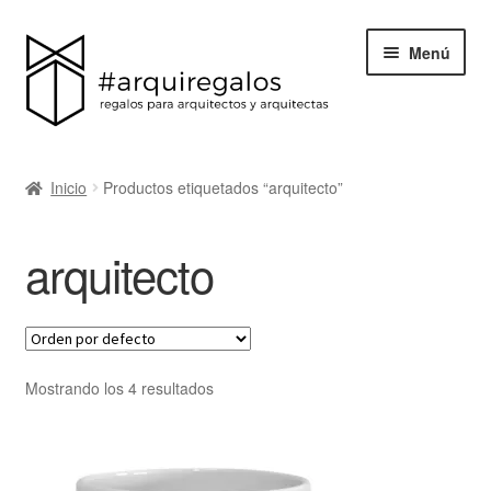
Menú
Todos los regalos
Inicio
Productos etiquetados “arquitecto”
Expand
Categorías
el
arquitecto
menú
BLACK FRIDAY
hijo
Blog
Acerca de ArquiRegalos
Mostrando los 4 resultados
Contacta