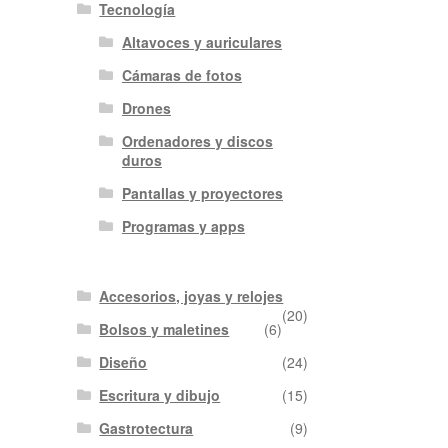
Tecnología
Altavoces y auriculares
Cámaras de fotos
Drones
Ordenadores y discos
duros
Pantallas y proyectores
Programas y apps
Accesorios, joyas y relojes
(20)
Bolsos y maletines
(6)
Diseño
(24)
Escritura y dibujo
(15)
Gastrotectura
(9)