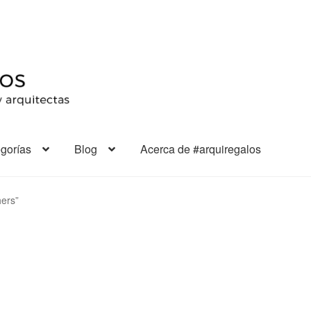
gorías
Blog
Acerca de #arquiregalos
hers”