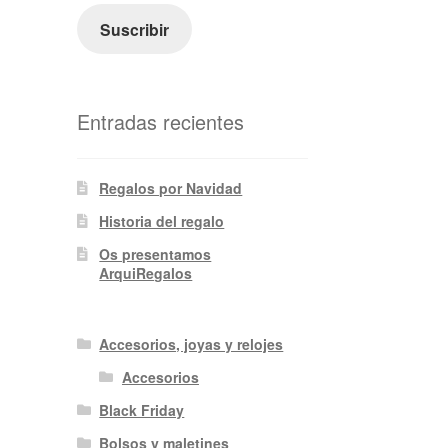
electrónico
Suscribir
Entradas recientes
Regalos por Navidad
Historia del regalo
Os presentamos
ArquiRegalos
Accesorios, joyas y relojes
Accesorios
Black Friday
Bolsos y maletines