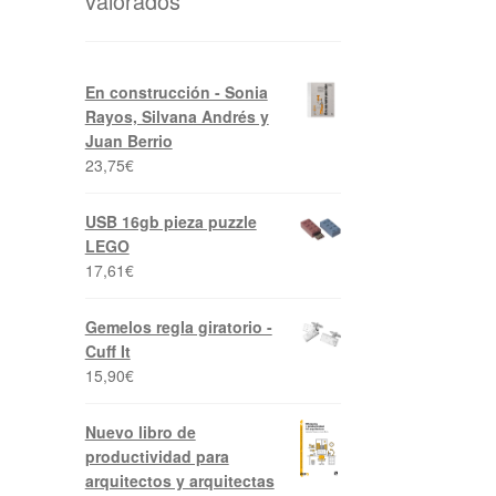
valorados
En construcción - Sonia
Rayos, Silvana Andrés y
Juan Berrio
23,75
€
USB 16gb pieza puzzle
LEGO
17,61
€
Gemelos regla giratorio -
Cuff It
15,90
€
Nuevo libro de
productividad para
arquitectos y arquitectas