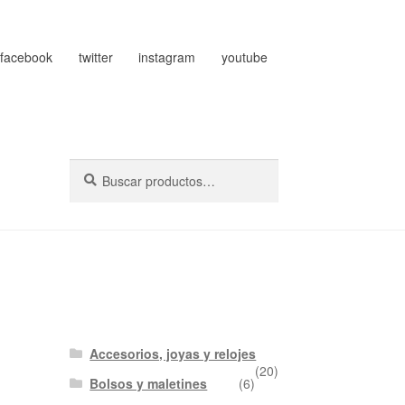
facebook
twitter
instagram
youtube
Buscar
Buscar
por:
Accesorios, joyas y relojes
(20)
Bolsos y maletines
(6)