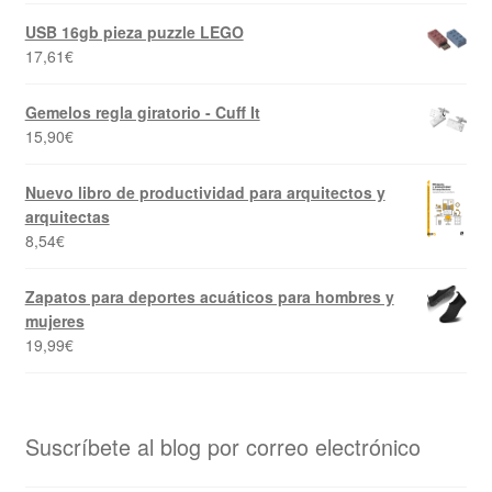
USB 16gb pieza puzzle LEGO
17,61
€
Gemelos regla giratorio - Cuff It
15,90
€
Nuevo libro de productividad para arquitectos y
arquitectas
8,54
€
Zapatos para deportes acuáticos para hombres y
mujeres
19,99
€
Suscríbete al blog por correo electrónico