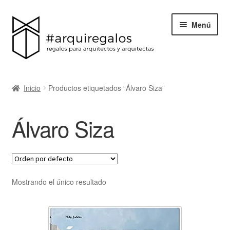
Menú
Todos los regalos
Inicio
Productos etiquetados “Álvaro Siza”
Expand
Categorías
el
Álvaro Siza
menú
BLACK FRIDAY
hijo
Blog
Acerca de ArquiRegalos
Mostrando el único resultado
Contacta